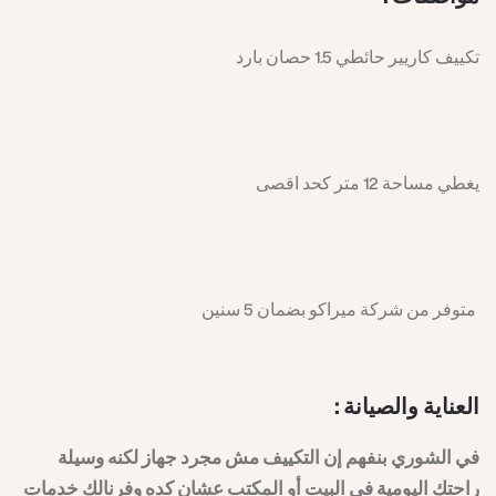
تكييف كاريير حائطي 1.5 حصان بارد
يغطي مساحة 12 متر كحد اقصى
لماذا تختار
تكييف كاريير حائطي 1.5
حصان بارد (أوبتيماكس)
؟
متوفر من شركة ميراكو بضمان 5 سنين
في ظل تعدد الخيارات المتاحة في سوق التكييفات، يبقى
تكييف
العناية والصيانة :
كاريير أوبتيماكس
الخيار الأمثل بفضل المزايا التي ينفرد بها عن
غيره:
في الشوري بنفهم إن التكييف مش مجرد جهاز لكنه وسيلة
راحتك اليومية في البيت أو المكتب عشان كده وفرنالك خدمات