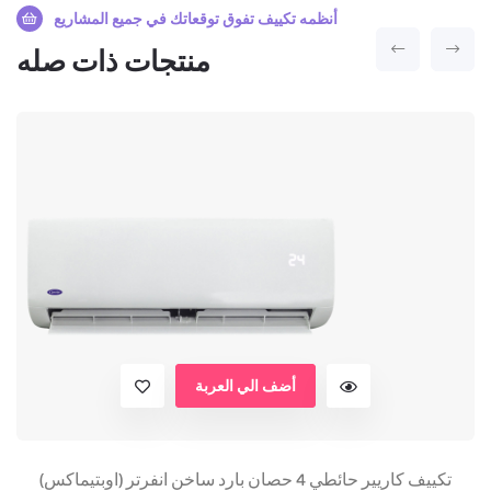
أنظمه تكييف تفوق توقعاتك في جميع المشاريع
منتجات ذات صله
المواصفات الفنية لتكييف كاريير حائطي
1.5 حصان بارد (أوبتيماكس)
أضف الي العربة
تكييف كاريير حائطي 4 حصان بارد ساخن انفرتر (اوبتيماكس)