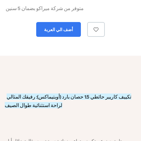
متوفر من شركة ميراكو بضمان 5 سنين
أضف الي العربة
تكييف كاريير حائطي 1.5 حصان بارد (أوبتيماكس): رفيقك المثالي
لراحة استثنائية طوال الصيف