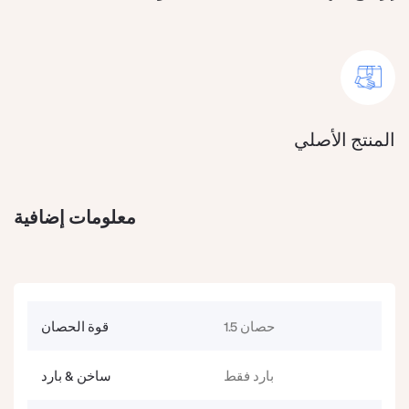
تحكم ذكي:
يدعم التشغيل الذكي عبر الريموت كنترول يسهل
التحكم بدرجات الحرارة والوظائف.
مناسب للمنازل والمكاتب:
مثالي للغرف المتوسطة حتى 12 متر
المنتج الأصلي
مربع.
معلومات إضافية
راحة البال مع ضمان شامل على الوحدة.
ضمان 5 سنوات:
1.5 حصان
قوة الحصان
نحن لا نقدم فقط تكييف حائطى، بل نمنحك تجربة تبريد متكاملة
بارد فقط
تجمع بين الراحة، الجودة، والكفاءة.
ساخن & بارد