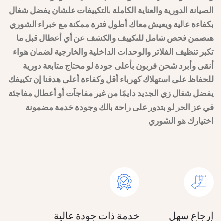
الصيانة الدورية والعناية الكاملة بالتكييفات علشان يفضل شغال
بكفاءة عالية ويعيش معاك أطول فترة ممكنة مع خبراء الشوري
هتضمن فحص شامل للتكييف والكشف عن أي أعطال قبل ما
تبريد سريع وفعال:
تقنية التبريد الذكي تضمن الوصول إلى درجة
تكبر تنظيف الفلاتر والوحدات الداخلية والخارجية لضمان هواء
الحرارة المطلوبة في أقل وقت ممكن.
أنقى وأبرد شحن فريون بأعلى جودة لو محتاج متابعة دورية
للحفاظ على استهلاك كهرباء أقل وكفاءة أعلى هدفنا إن تكييفك
يفضل شغال زي الجديد دايمًا من غير مفاجآت أو أعطال مفاجئة
هدوء تام أثناء التشغيل:
مستوى ضوضاء منخفض يضمن نومًا
في عز الحر لو بتدور على راحة بالك وجودة خدمة مضمونة
هادئًا وراحة مثالية.
اختيارك هو الشوري
فلترة عالية الجودة:
مزود بفلاتر هواء متقدمة تزيل الشوائب
والغبار وتُحسن جودة الهواء بشكل ملحوظ.
تصميم عصري:
شكله الانسيابي ولونه الأنيق يضيف لمسة
جمالية لأي غرفة.
إرجاع سهل
خدمة ذات جودة عالية