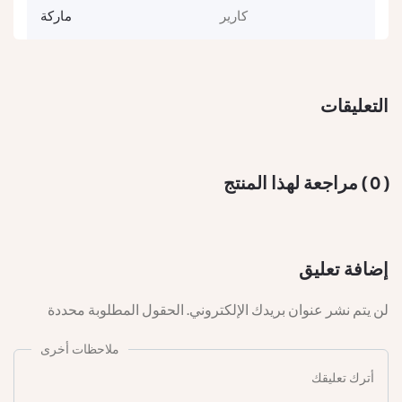
كارير
ماركة
التعليقات
( 0 ) مراجعة لهذا المنتج
من هي شركة الشورى؟
إضافة تعليق
لن يتم نشر عنوان بريدك الإلكتروني. الحقول المطلوبة محددة
شركة الشورى
هي إحدى الشركات الرائدة في مصر والعالم العربي
ملاحظات أخرى
في مجال
تكييف الهواء، التبريد، والتهوية
، بخبرة تفوق الـ 15 عامًا،
وسجل حافل من الإنجازات في تنفيذ مشاريع التكييف الكبرى.