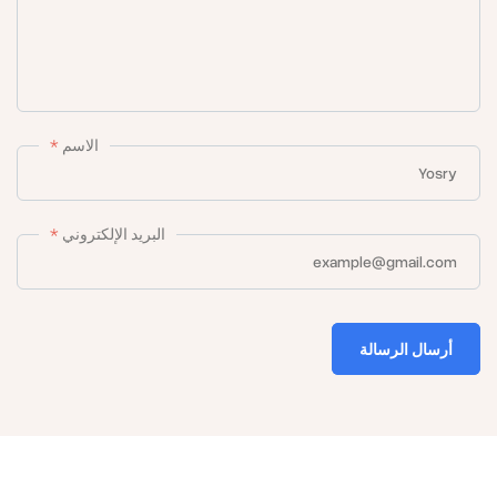
تضم الشركة فريقًا من
أفضل المهندسين والفنيين
المتخصصين في
تصميم وتنفيذ أنظمة التكييف المركزي والتكييف الحائطي. نفذت
الاسم
*
الشركة مئات المشاريع الضخمة في
الفنادق الفخمة، المصانع،
.
المستودعات، المكاتب الإدارية، والوحدات السكنية
البريد الإلكتروني
*
وبفضل شعارها “
الجودة والدقة والسرعة
”، استطاعت شركة
الشورى أن تكسب ثقة العملاء من جميع أنحاء الجمهورية، لتصبح
أرسال الرسالة
علامة مميزة في السوق المصري والعربي في توريد وتركيب
وصيانة أجهزة التكييف.