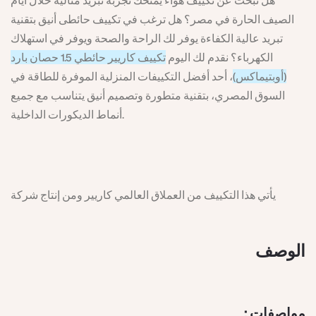
هل تبحث عن تكييف هواء يمنحك تجربة تبريد مثالية خلال أيام
الصيف الحارة في مصر؟ هل ترغب في تكييف حائطى أنيق بتقنية
تبريد عالية الكفاءة يوفر لك الراحة والصحة ويوفر في استهلاك
الكهرباء؟ نقدم لك اليوم
تكييف كاريير حائطي 1.5 حصان بارد
(أوبتيماكس)
، أحد أفضل التكييفات المنزلية الموفرة للطاقة في
السوق المصري، بتقنية متطورة وتصميم أنيق يتناسب مع جميع
أنماط الديكورات الداخلية.
يأتي هذا التكييف من العملاق العالمي كاريير ومن إنتاج شركة
ميراكو، ويتميز بقدرة تبريد 1.5 حصان تغطي مساحة تصل إلى 12 متر
مربع بكفاءة عالية، مما يجعله الاختيار الأمثل للغرف السكنية
الوصف
والمكاتب الصغيرة.
مواصفات :