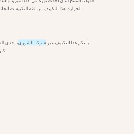
الهواء، المنتج الذي أحدث ثورة في أداء التبريد والت:
، ما يجعله الخيار المثالي لتغطية مساحة تصل إلى 40 متر مربع بمنتهى الكفاءة والثبات.
الحرارة. هذا التكييف من فئة التكييفات الحائط
يأتيكم هذا التكييف عبر
شركة الشورى
إحدى الشر
كبرى تشمل الفنادق، المصانع، المخازن، المكاتب، والمباني السكنية، تقدم لكم الشورى منتجاً يجمع بين الأداء، الأناقة، والاعتمادية.