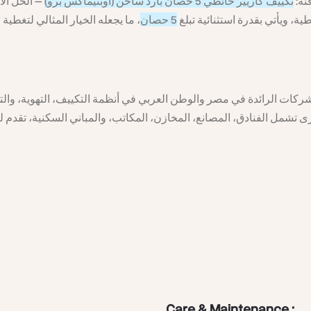
دفئة
تكييف كاريير حائطي 5 حصان بارد ساخن (أوبتيماكس برو)
الحل الأمث
ية، ويأتي بقدرة استثنائية تبلغ
5 حصان
كات الرائدة في مصر والوطن العربي في أنظمة التكييف، التهوية، والتب
Care & Maintenance :