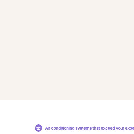
مستودعات ضخمة ومصانع إنتاج.
وحدات سكنية فاخرة ومباني تجارية.
مستشفيات ومراكز صحية.
والتهوية للمنازل والمؤسسات مع التزام كامل بمبادئ
الجودة، الالتزام، والدقة في الإنجاز.
Air conditioning systems that exceed your expec