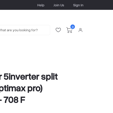
Help
Join Us
Sign In
0
r 5inverter split
ptimax pro)
 708 F