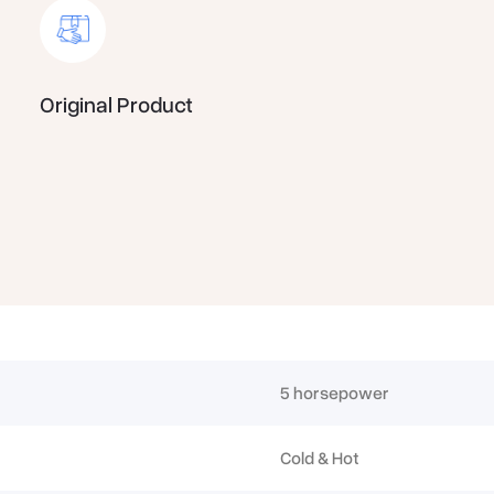
: تساعد في تحقيق تبريد أسرع وأكثر توازناً مع تقليل الضوضاء.
تكنولوجيا انفرتر متطورة
: يلائم المساحات حتى 40 متر مربع بكفاءة وأداء فائقين.
مصمم خصيصاً للمساحات الواسعة
Original Product
: يحتوي على فلاتر متقدمة تساعد على إزالة الغبار، البكتيريا، والروائح غير المرغوب فيها.
تقنيات تنقية الهواء
: لا يسبب أي إزعاج أثناء النوم أو العمل مع نظام كتم الصوت المتطور.
أداء هادئ
5 horsepower
Cold & Hot