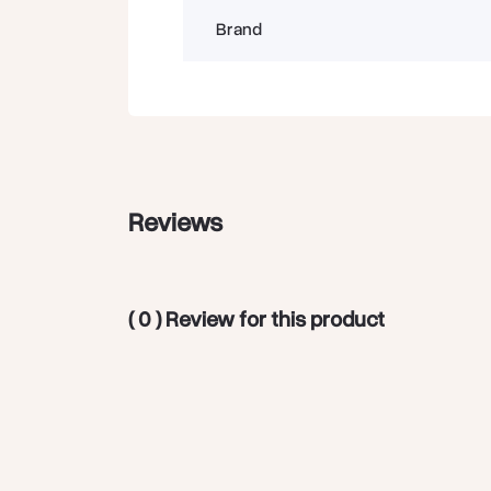
Brand
–  الأمثل للأداء والجودة
Reviews
بأنها واحدة من أكبر وأقدم الشركات في مصر والمنطقة العربية في مجال حلول التبريد والتكييف. خبراتها تمتد لأكثر من 20 عامًا، شهدت خلالها إشرافها على
مشاريع ضخمة تشمل:
( 0 ) Review for this product
فنادق فاخرة ومجمعات سياحية.