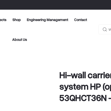
ects
Shop
Engineering Management
Contact
About Us
Hi-wall carrie
system HP (o
53QHCT36N -