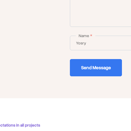
Name
*
Send Message
لمهندسين، مدربين على أعلى مستوى، مؤهلين لتقديم أفضل حلول التبريد 
tations in all projects