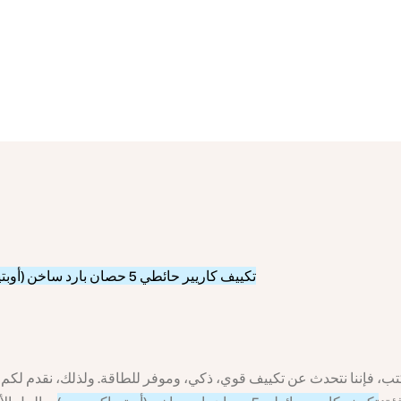
تكييف كاريير حائطي 5 حصان بارد ساخن (أوبتيماكس برو): رحلة مثالية نحو الراحة في كل المواسم
ب، فإننا نتحدث عن تكييف قوي، ذكي، وموفر للطاقة. ولذلك، نقدم لكم ال